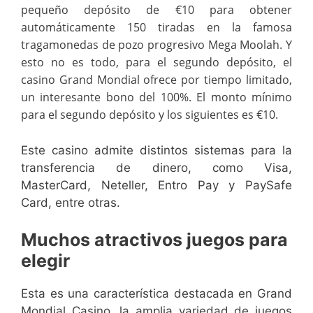
pequeño depósito de
€10 para obtener
automáticamente 150 tiradas en la famosa
tragamonedas de pozo progresivo Mega Moolah. Y
esto no es todo, para el segundo depósito, el
casino Grand Mondial ofrece por tiempo limitado,
un interesante bono del 100%. El monto mínimo
para el segundo depósito y los siguientes es €10.
Este casino admite distintos sistemas para la
transferencia de dinero, como Visa,
MasterCard, Neteller, Entro Pay y PaySafe
Card, entre otras.
Muchos atractivos juegos para
elegir
Esta es una característica destacada en Grand
Mondial Casino, la amplia variedad de juegos