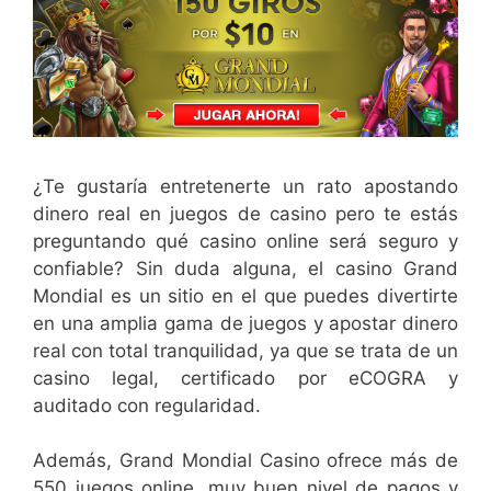
¿Te gustaría entretenerte un rato apostando
dinero real en juegos de casino pero te estás
preguntando qué casino online será seguro y
confiable? Sin duda alguna, el casino Grand
Mondial es un sitio en el que puedes divertirte
en una amplia gama de juegos y apostar dinero
real con total tranquilidad, ya que se trata de un
casino legal, certificado por eCOGRA y
auditado con regularidad.
Además, Grand Mondial Casino ofrece más de
550 juegos online, muy buen nivel de pagos y