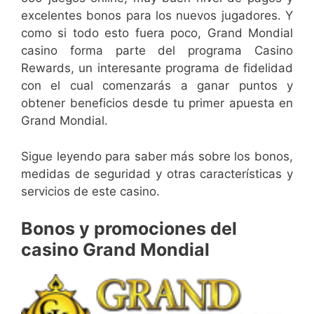
excelentes bonos para los nuevos jugadores. Y
como si todo esto fuera poco, Grand Mondial
casino forma parte del programa Casino
Rewards, un interesante programa de fidelidad
con el cual comenzarás a ganar puntos y
obtener beneficios desde tu primer apuesta en
Grand Mondial.
Sigue leyendo para saber más sobre los bonos,
medidas de seguridad y otras características y
servicios de este casino.
Bonos y promociones del
casino Grand Mondial