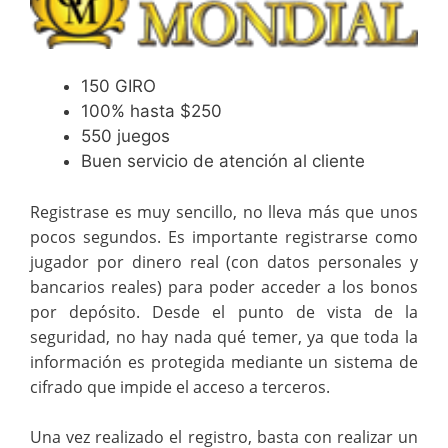
150 GIRO
100% hasta $250
550 juegos
Buen servicio de atención al cliente
Registrase es muy sencillo, no lleva más que unos
pocos segundos. Es importante registrarse como
jugador por dinero real (con datos personales y
bancarios reales) para poder acceder a los bonos
por depósito. Desde el punto de vista de la
seguridad, no hay nada qué temer, ya que toda la
información es protegida mediante un sistema de
cifrado que impide el acceso a terceros.
Una vez realizado el registro, basta con realizar un