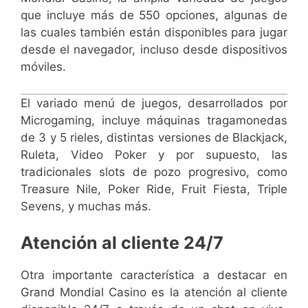
que incluye más de 550 opciones, algunas de
las cuales también están disponibles para jugar
desde el navegador, incluso desde dispositivos
móviles.
El variado menú de juegos, desarrollados por
Microgaming, incluye máquinas tragamonedas
de 3 y 5 rieles, distintas versiones de Blackjack,
Ruleta, Video Poker y por supuesto, las
tradicionales slots de pozo progresivo, como
ROULETTE
Treasure Nile, Poker Ride, Fruit Fiesta, Triple
ROULETTE
TRAGA
BLACKJACK
Sevens, y muchas más.
Atención al cliente 24/7
Otra importante característica a destacar en
Grand Mondial Casino es la atención al cliente