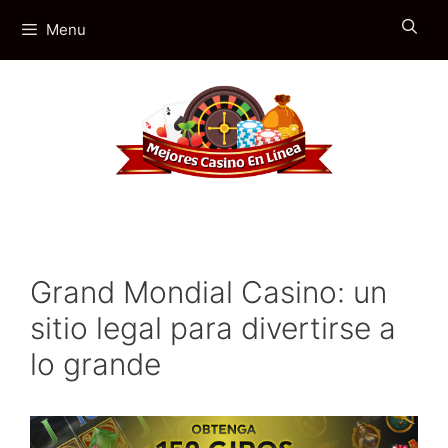
Skip
Menu
to
content
Grand Mondial Casino: un
sitio legal para divertirse a
lo grande