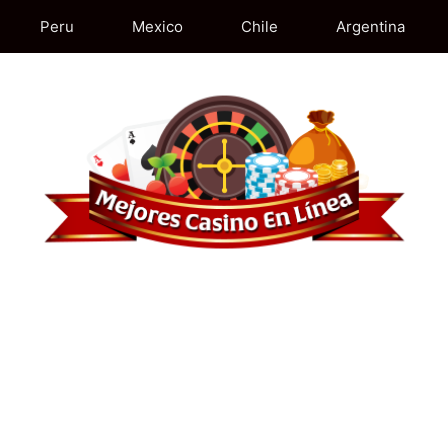
Peru
Mexico
Chile
Argentina