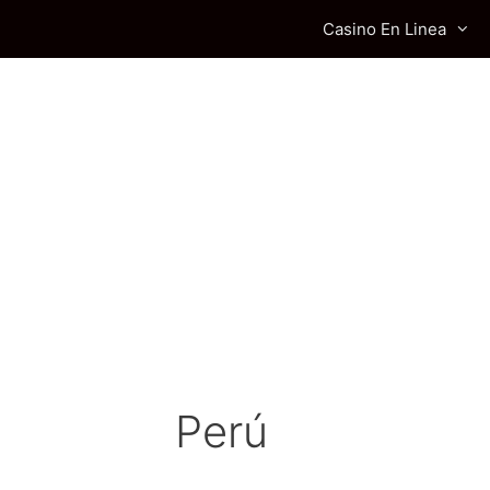
Skip
Casino En Linea
to
content
Perú