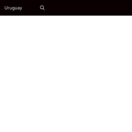
Uruguay