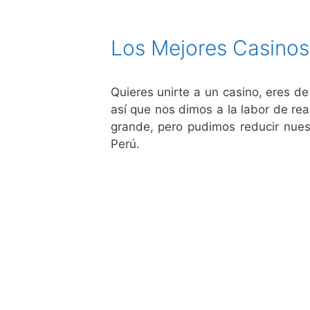
Los Mejores Casinos
Quieres unirte a un casino, eres d
así que nos dimos a la labor de rea
grande, pero pudimos reducir nues
Perú.