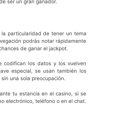
 de ser un gran ganador.
 la particularidad de tener un tema
 navegación podrás notar rápidamente
chances de ganar el jackpot.
e codifican los datos y los vuelven
lave especial, se usan también los
o sin una sola preocupación.
nte tu estancia en el casino, si se
 electrónico, teléfono o en el chat.