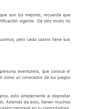
que son los mejores, recuerda que
tificación vigente. De otro modo no
tuvimos, pero cada casino tiene sus
 persona aventurera, que conoce el
tir como un conocedor de los juegos
iros, esto simplemente al depositar
olah. Además de esto, tienen muchos
 casino personal en tu computadora,