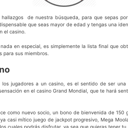
s hallazgos de nuestra búsqueda, para que sepas por
ndispensable que seas mayor de edad y tengas una iden
n el casino.
 nada en especial, es simplemente la lista final que ob
os para sus miembros.
ino
los jugadores a un casino, es el sentido de ser una
ensación en el casino Grand Mondial, que te hará sen
ece como nuevo socio, un bono de bienvenida de 150 g
l ya casi mítico juego de jackpot progresivo, Mega Mo
os cuales podrás disfrutar, ya sea que quieras tener tu