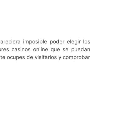
reciera imposible poder elegir los
ores casinos online que se puedan
 te ocupes de visitarlos y comprobar