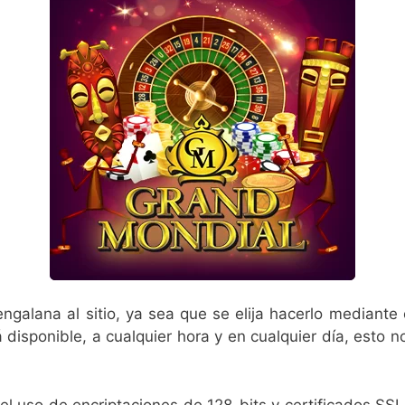
ngalana al sitio, ya sea que se elija hacerlo mediante c
 disponible, a cualquier hora y en cualquier día, esto 
l uso de encriptaciones de 128-bits y certificados SSL, 