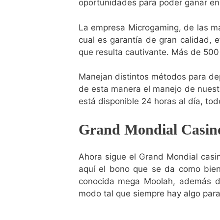
oportunidades para poder ganar en
La empresa Microgaming, de las más
cual es garantía de gran calidad,
que resulta cautivante. Más de 500 
Manejan distintos métodos para depós
de esta manera el manejo de nuestr
está disponible 24 horas al día, tod
Grand Mondial Casin
Ahora sigue el Grand Mondial casino,
aquí el bono que se da como bienv
conocida mega Moolah, además de
modo tal que siempre hay algo para