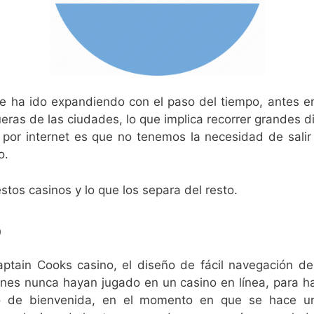
e ha ido expandiendo con el paso del tiempo, antes era 
eras de las ciudades, lo que implica recorrer grandes di
 por internet es que no tenemos la necesidad de salir
o.
tos casinos y lo que los separa del resto.
o
tain Cooks casino, el diseño de fácil navegación de 
nes nunca hayan jugado en un casino en línea, para h
 de bienvenida, en el momento en que se hace un