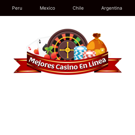
Peru
Mexico
Chile
Argentina