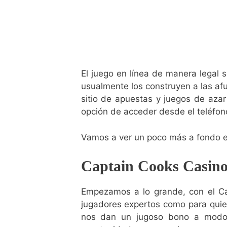
El juego en línea de manera legal s
usualmente los construyen a las afu
sitio de apuestas y juegos de azar
opción de acceder desde el teléfon
Vamos a ver un poco más a fondo es
Captain Cooks Casin
Empezamos a lo grande, con el Cap
jugadores expertos como para quie
nos dan un jugoso bono a modo