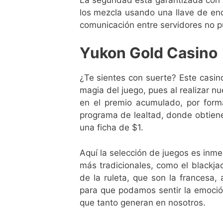
los mezcla usando una llave de encr
comunicación entre servidores no p
Yukon Gold Casino
¿Te sientes con suerte? Este casino
magia del juego, pues al realizar 
en el premio acumulado, por form
programa de lealtad, donde obtien
una ficha de $1.
Aquí la selección de juegos es inme
más tradicionales, como el blackja
de la ruleta, que son la francesa,
para que podamos sentir la emoción
que tanto generan en nosotros.